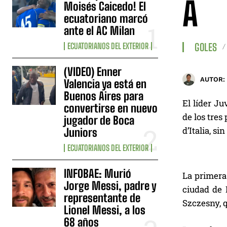
A
Moisés Caicedo! El
ecuatoriano marcó
ante el AC Milan
ECUATORIANOS DEL EXTERIOR
GOLES
(VIDEO) Enner
AUTOR:
Valencia ya está en
Buenos Aires para
El líder Ju
convertirse en nuevo
de los tres 
jugador de Boca
d’Italia, s
Juniors
ECUATORIANOS DEL EXTERIOR
INFOBAE: Murió
La primera 
Jorge Messi, padre y
ciudad de 
representante de
Szczesny, 
Lionel Messi, a los
68 años