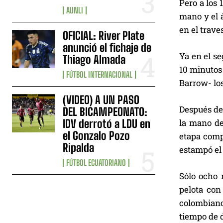
Pero a los 
AUNLI
mano y el á
en el trave
OFICIAL: River Plate
anunció el fichaje de
Ya en el se
Thiago Almada
10 minutos 
FÚTBOL INTERNACIONAL
Barrow- los
(VIDEO) A UN PASO
Después de 
DEL BICAMPEONATO:
IDV derrotó a LDU en
la mano de
el Gonzalo Pozo
etapa comp
Ripalda
estampó el 
FÚTBOL ECUATORIANO
Sólo ocho 
pelota con
colombiano
tiempo de d