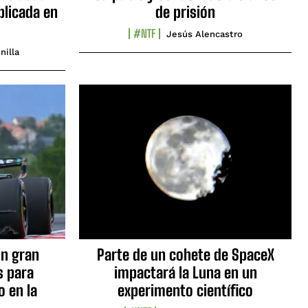
blicada en
de prisión
#NTF
Jesús Alencastro
nilla
n gran
Parte de un cohete de SpaceX
s para
impactará la Luna en un
o en la
experimento científico