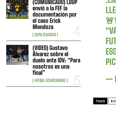
(COMUNICADO) LDUP
envió a la FEF la
LL
documentación por
🚨
el caso Erick
Mendoza
“V
COPA ECUADOR
FU
(VIDEO) Gustavo
ESO
Álvarez sobre el
duelo ante IDV: “Para
PI
nosotros es una
final”
— 
FÚTBOL ECUATORIANO
TAGS
EC