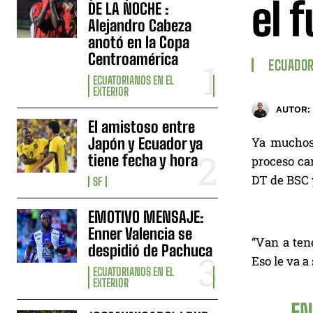
el 
DE LA NOCHE :
Alejandro Cabeza
anotó en la Copa
Centroamérica
ECUADO
ECUATORIANOS EN EL
EXTERIOR
AUTOR:
El amistoso entre
Japón y Ecuador ya
Ya muchos
tiene fecha y hora
proceso ca
DT de BSC 
SF
EMOTIVO MENSAJE:
Enner Valencia se
“Van a ten
despidió de Pachuca
Eso le va 
ECUATORIANOS EN EL
EXTERIOR
.EN