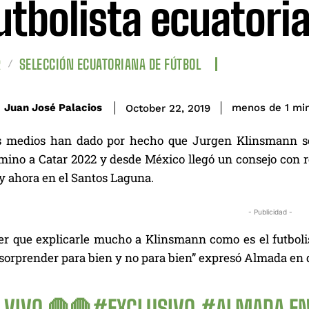
futbolista ecuatori
R
SELECCIÓN ECUATORIANA DE FÚTBOL
Juan José Palacios
menos de 1
mi
October 22, 2019
 medios han dado por hecho que Jurgen Klinsmann ser
mino a Catar 2022 y desde México llegó un consejo con re
y ahora en el Santos Laguna.
- Publicidad -
er que explicarle mucho a Klinsmann como es el futboli
a sorprender para bien y no para bien” expresó Almada en
 VIVO 🛑🛑
#EXCLUSIVO
#ALMADA
E