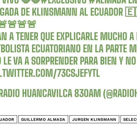
EGADA DE KLINSMANN AL ECUADOR 🇪
🚨🚨🚨🚨
AN A TENER QUE EXPLICARLE MUCHO 
TBOLISTA ECUATORIANO EN LA PARTE 
 LE VA A SORPRENDER PARA BIEN Y NO
C.TWITTER.COM/73CSJEFYTL
RADIO HUANCAVILCA 830AM (@RADIO
UADOR
GUILLERMO ALMADA
JURGEN KLINSMANN
SELEC