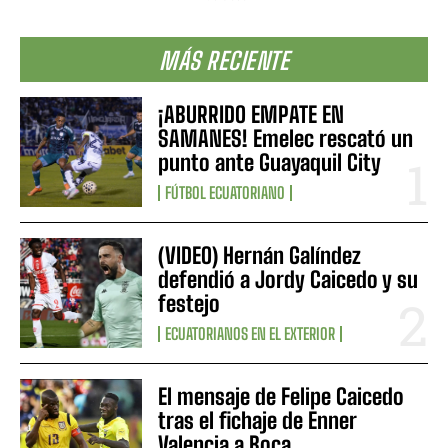
MÁS RECIENTE
¡ABURRIDO EMPATE EN
SAMANES! Emelec rescató un
punto ante Guayaquil City
FÚTBOL ECUATORIANO
(VIDEO) Hernán Galíndez
defendió a Jordy Caicedo y su
festejo
ECUATORIANOS EN EL EXTERIOR
El mensaje de Felipe Caicedo
tras el fichaje de Enner
Valencia a Boca