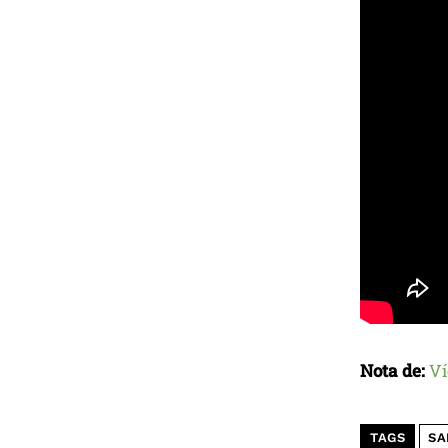
Nota de:
Ví
TAGS
SA