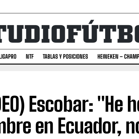
LIGAPRO
NTF
TABLAS Y POSICIONES
HEINEKEN – CHAMP
DEO) Escobar: "He 
bre en Ecuador, n