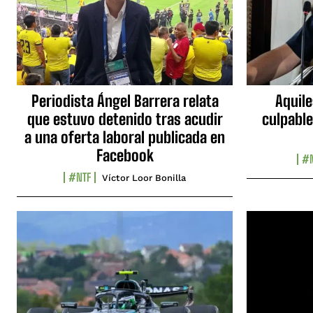
Periodista Ángel Barrera relata
Aquile
que estuvo detenido tras acudir
culpable
a una oferta laboral publicada en
Facebook
#N
#NTF
Víctor Loor Bonilla