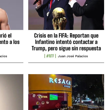
rió el
Crisis en la FIFA: Reportan que
nto a los
Infantino intentó contactar a
Trump, pero sigue sin respuesta
#NTF
acios
Juan José Palacios