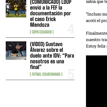
(COMUNICADO) LDUP
sabía que t
envió a la FEF la
documentación por
“Incluso ma
el caso Erick
acotó el pro
Mendoza
COPA ECUADOR
Finalmente
nuestro tra
(VIDEO) Gustavo
Estoy feliz
Álvarez sobre el
duelo ante IDV: “Para
nosotros es una
final”
FÚTBOL ECUATORIANO