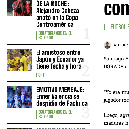
con
DE LA NOCHE :
Alejandro Cabeza
anotó en la Copa
Centroamérica
FÚTBOL 
ECUATORIANOS EN EL
EXTERIOR
AUTOR:
El amistoso entre
Japón y Ecuador ya
Santiago E
tiene fecha y hora
DORADA acer
SF
EMOTIVO MENSAJE:
“Yo era muy
Enner Valencia se
jugador me 
despidió de Pachuca
ECUATORIANOS EN EL
Luego, agr
EXTERIOR
maduras ha