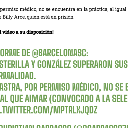
 permiso médico, no se encuentra en la práctica, al igual
 Billy Arce, quien está en prisión.
 video a su disposición!
FORME DE
@BARCELONASC
:
ESTERILLA Y GONZÁLEZ SUPERARON SU
RMALIDAD.
LASTRA, POR PERMISO MÉDICO, NO SE 
AL QUE AIMAR (CONVOCADO A LA SELEC
C.TWITTER.COM/MPTRLXJQDZ