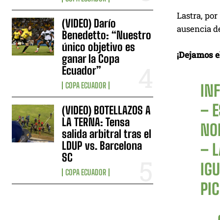
Lastra, por
(VIDEO) Darío
ausencia de
Benedetto: “Nuestro
único objetivo es
¡Dejamos el
ganar la Copa
Ecuador”
COPA ECUADOR
IN
– 
(VIDEO) BOTELLAZOS A
LA TERNA: Tensa
NO
salida arbitral tras el
LDUP vs. Barcelona
– 
SC
IGU
COPA ECUADOR
PI