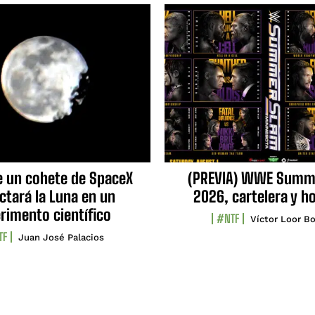
e un cohete de SpaceX
(PREVIA) WWE Summ
ctará la Luna en un
2026, cartelera y h
rimento científico
#NTF
Víctor Loor Bo
TF
Juan José Palacios