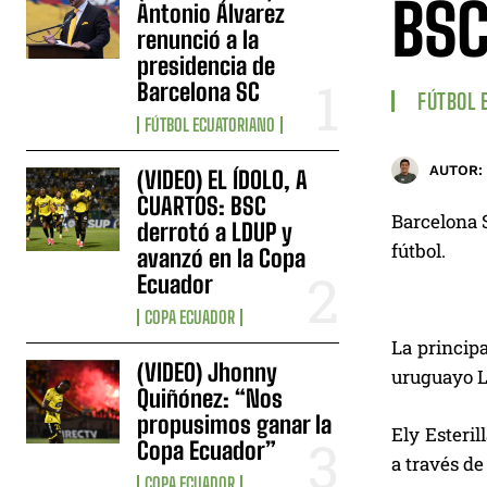
BS
Antonio Álvarez
renunció a la
presidencia de
Barcelona SC
FÚTBOL 
FÚTBOL ECUATORIANO
AUTOR:
(VIDEO) EL ÍDOLO, A
CUARTOS: BSC
Barcelona 
derrotó a LDUP y
fútbol.
avanzó en la Copa
Ecuador
COPA ECUADOR
La princip
(VIDEO) Jhonny
uruguayo 
Quiñónez: “Nos
propusimos ganar la
Ely Esteril
Copa Ecuador”
a través de
COPA ECUADOR