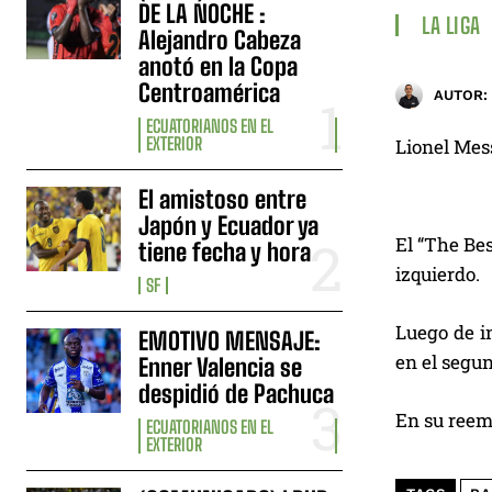
DE LA NOCHE :
LA LIGA
Alejandro Cabeza
anotó en la Copa
Centroamérica
AUTOR:
ECUATORIANOS EN EL
EXTERIOR
Lionel Mess
El amistoso entre
Japón y Ecuador ya
El “The Bes
tiene fecha y hora
izquierdo.
SF
Luego de in
EMOTIVO MENSAJE:
en el segu
Enner Valencia se
despidió de Pachuca
En su reemp
ECUATORIANOS EN EL
EXTERIOR