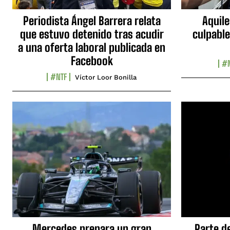
Periodista Ángel Barrera relata
Aquile
que estuvo detenido tras acudir
culpable
a una oferta laboral publicada en
Facebook
#N
#NTF
Víctor Loor Bonilla
Mercedes prepara un gran
Parte d