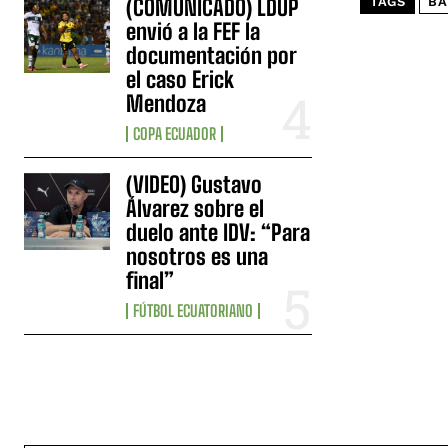
(COMUNICADO) LDUP
TAGS
BA
envió a la FEF la
documentación por
el caso Erick
Mendoza
COPA ECUADOR
(VIDEO) Gustavo
Álvarez sobre el
duelo ante IDV: “Para
nosotros es una
final”
FÚTBOL ECUATORIANO