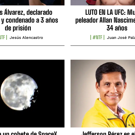
s Álvarez, declarado
LUTO EN LA UFC: Mu
 y condenado a 3 años
peleador Allan Nascime
de prisión
34 años
TF
#NTF
Jesús Alencastro
Juan José Pal
e un cohete de SpaceX
Jefferson Pérez es e