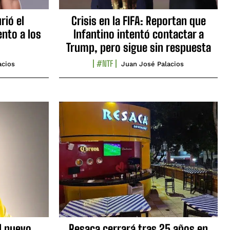
rió el
Crisis en la FIFA: Reportan que
nto a los
Infantino intentó contactar a
Trump, pero sigue sin respuesta
#NTF
acios
Juan José Palacios
l nuevo
Resaca cerrará tras 25 años en