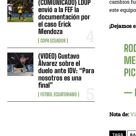
(COMUNICADO) LDUP
cambios fue
envió a la FEF la
este equipo
documentación por
el caso Erick
¡Dejamos el
Mendoza
COPA ECUADOR
RO
(VIDEO) Gustavo
ME
Álvarez sobre el
duelo ante IDV: “Para
PI
nosotros es una
final”
— 
FÚTBOL ECUATORIANO
Nota de:
Ví
TAGS
BA