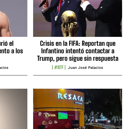
rió el
Crisis en la FIFA: Reportan que
nto a los
Infantino intentó contactar a
Trump, pero sigue sin respuesta
#NTF
acios
Juan José Palacios