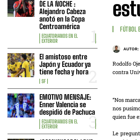
est
DE LA NOCHE :
Alejandro Cabeza
anotó en la Copa
Centroamérica
FÚTBOL 
ECUATORIANOS EN EL
EXTERIOR
AUTOR:
El amistoso entre
Japón y Ecuador ya
Rodolfo Oje
tiene fecha y hora
contra Univ
SF
EMOTIVO MENSAJE:
“Nos marcar
Enner Valencia se
nos pusimos
despidió de Pachuca
quien fue 
ECUATORIANOS EN EL
EXTERIOR
Le pregunta