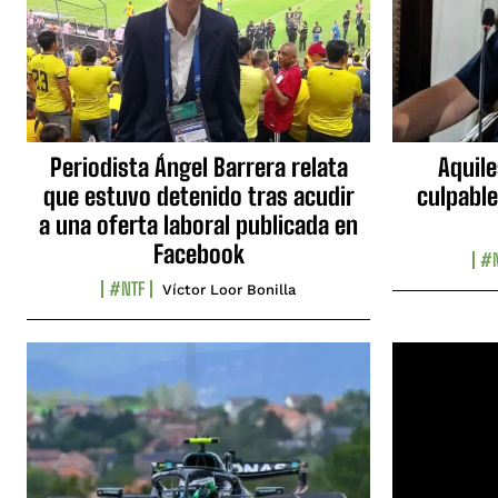
Periodista Ángel Barrera relata
Aquile
que estuvo detenido tras acudir
culpable
a una oferta laboral publicada en
Facebook
#N
#NTF
Víctor Loor Bonilla