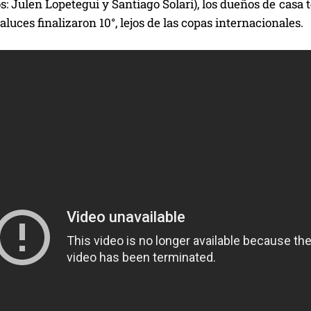
s: Julen Lopetegui y Santiago Solari), los dueños de casa 
aluces finalizaron 10°, lejos de las copas internacionales.