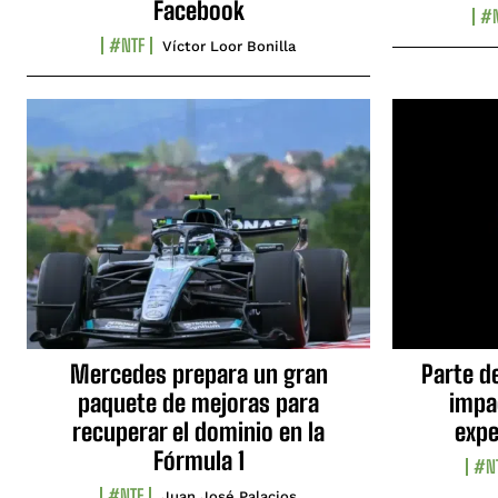
Facebook
#N
#NTF
Víctor Loor Bonilla
Mercedes prepara un gran
Parte d
paquete de mejoras para
impa
recuperar el dominio en la
expe
Fórmula 1
#N
#NTF
Juan José Palacios