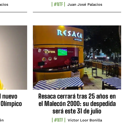
#NTF
acios
Juan José Palacios
l nuevo
Resaca cerrará tras 25 años en
 Olímpico
el Malecón 2000: su despedida
será este 31 de julio
#NTF
lén
Víctor Loor Bonilla