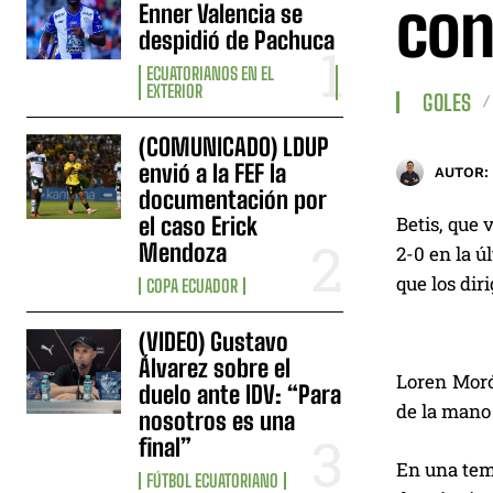
con
Enner Valencia se
despidió de Pachuca
ECUATORIANOS EN EL
EXTERIOR
GOLES
(COMUNICADO) LDUP
envió a la FEF la
AUTOR:
documentación por
el caso Erick
Betis, que 
Mendoza
2-0 en la ú
que los dir
COPA ECUADOR
(VIDEO) Gustavo
Álvarez sobre el
Loren Morón
duelo ante IDV: “Para
de la mano
nosotros es una
final”
En una tem
FÚTBOL ECUATORIANO