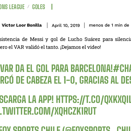
ONS LEAGUE
GOLES
de 
Víctor Loor Bonilla
menos de 1
min
April 10, 2019
asistencia de Messi y gol de Lucho Suárez para silencia
ero el VAR validó el tanto. ¡Dejamos el video!
 VAR DA EL GOL PARA BARCELONA!
#CH
CÓ DE CABEZA EL 1-0, GRACIAS AL D
ESCARGA LA APP!
HTTPS://T.CO/QXKXQI
C.TWITTER.COM/XQHCZK1RUT
FOX SPORTS CHILE (@FOXSPORTS_CHI