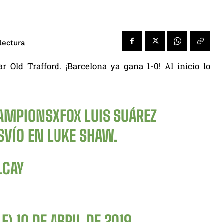
lectura
r Old Trafford. ¡Barcelona ya gana 1-0! Al inicio lo
AMPIONSXFOX
LUIS SUÁREZ
ESVÍO EN LUKE SHAW.
LCAY
LE)
10 DE ABRIL DE 2019