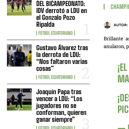
DEL BICAMPEONATO:
CHAMPI
IDV derrotó a LDU en
el Gonzalo Pozo
Ripalda
AUTOR:
FÚTBOL ECUATORIANO
Brillante 
anularon, p
Gustavo Álvarez tras
la derrota de LDU:
“Nos faltaron varias
¡EL
cosas”
MAR
FÚTBOL ECUATORIANO
Joaquín Papa tras
¡D
vencer a LDU: “Los
jugadores no se
PI
conforman, quieren
ganar siempre”
— 
FÚTBOL ECUATORIANO