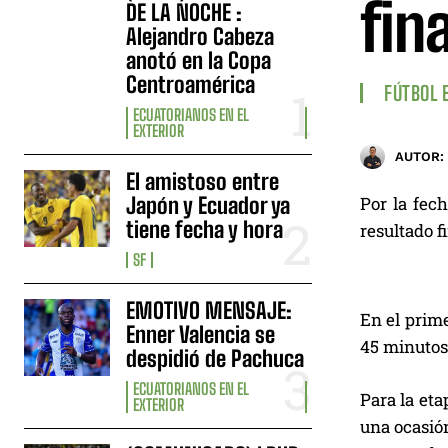
fina
DE LA NOCHE :
Alejandro Cabeza
anotó en la Copa
Centroamérica
FÚTBOL 
ECUATORIANOS EN EL
EXTERIOR
AUTOR:
El amistoso entre
Japón y Ecuador ya
Por la fec
tiene fecha y hora
resultado fi
SF
EMOTIVO MENSAJE:
En el prime
Enner Valencia se
45 minutos
despidió de Pachuca
ECUATORIANOS EN EL
Para la et
EXTERIOR
una ocasión