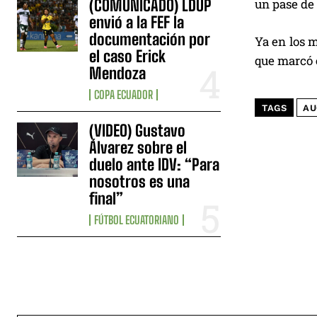
(COMUNICADO) LDUP
un pase de
envió a la FEF la
documentación por
Ya en los m
el caso Erick
que marcó 
Mendoza
COPA ECUADOR
TAGS
AU
(VIDEO) Gustavo
Álvarez sobre el
duelo ante IDV: “Para
nosotros es una
final”
FÚTBOL ECUATORIANO