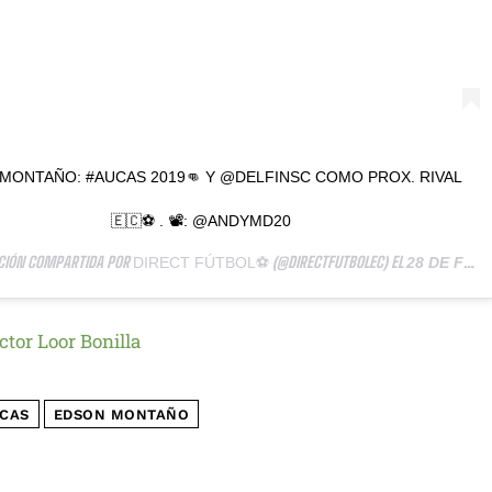
MONTAÑO: #AUCAS 2019👊 Y @DELFINSC COMO PROX. RIVAL
🇪🇨⚽️ . 📽: @ANDYMD20
CIÓN COMPARTIDA POR
(@DIRECTFUTBOLEC) EL
DIRECT FÚTBOL⚽️
28 DE FEB DE 2019 A LAS 8:28 PST
ctor Loor Bonilla
CAS
EDSON MONTAÑO