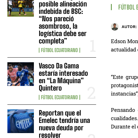
posible alineación
FÚTBOL 
indebida de BSC:
“Nos pareció
asombroso, la
AUTOR:
logística debe ser
completa”
Edson Mont
actualidad 
FÚTBOL ECUATORIANO
Vasco Da Gama
estaría interesado
“Este grup
en “La Máquina”
protagonis
Quintero
instancias”,
FÚTBOL ECUATORIANO
Pensando e
Reportan que el
cualidades
Emelec tendría una
Durante el 
nueva deuda por
resolver