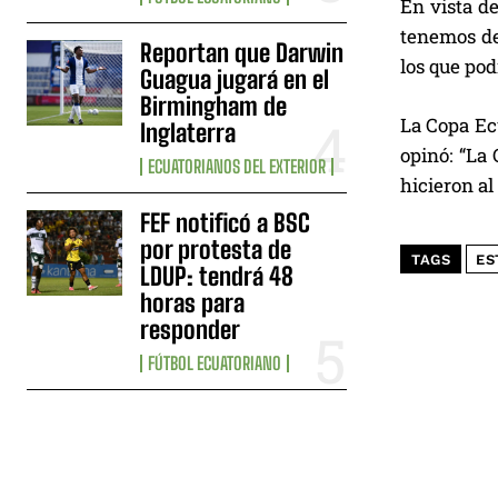
En vista d
tenemos de
Reportan que Darwin
los que pod
Guagua jugará en el
Birmingham de
La Copa Ecu
Inglaterra
opinó: “La
ECUATORIANOS DEL EXTERIOR
hicieron al
FEF notificó a BSC
por protesta de
TAGS
ES
LDUP: tendrá 48
horas para
responder
FÚTBOL ECUATORIANO