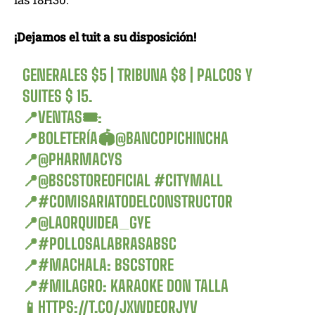
¡Dejamos el tuit a su disposición!
GENERALES $5 | TRIBUNA $8 | PALCOS Y
SUITES $ 15.
📍VENTAS🎟:
📍BOLETERÍA🏟
@BANCOPICHINCHA
📍
@PHARMACYS
📍
@BSCSTOREOFICIAL
#CITYMALL
📍
#COMISARIATODELCONSTRUCTOR
📍
@LAORQUIDEA_GYE
📍
#POLLOSALABRASABSC
📍
#MACHALA
: BSCSTORE
📍
#MILAGRO
: KARAOKE DON TALLA
📱
HTTPS://T.CO/JXWDEORJYV