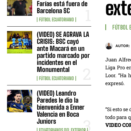
ext
Farías está fuera de
Barcelona SC
FÚTBOL ECUATORIANO
FÚTBOL 
(VIDEO) SE AGRAVA LA
CRISIS: BSC cayó
AUTOR:
ante Macará en un
partido marcado por
Juan Alfred
incidentes en el
Liga Pro en
Monumental
Loor. “Ha 
FÚTBOL ECUATORIANO
expresó.
(VIDEO) Leandro
Paredes le dio la
bienvenida a Enner
“Si esto se
Valencia en Boca
todo para q
Juniors
VIDEO CO
ECUATORIANOS DEL EXTERIOR