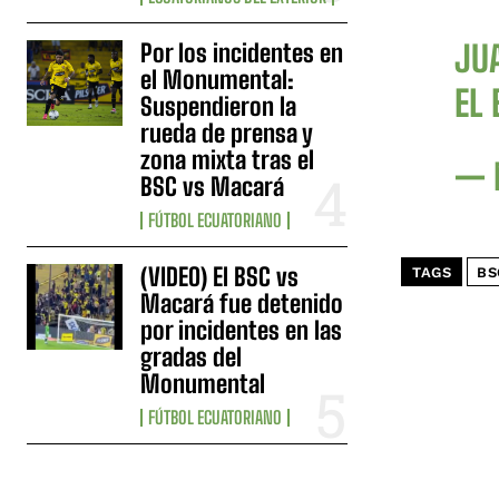
Por los incidentes en
JUA
el Monumental:
EL 
Suspendieron la
rueda de prensa y
zona mixta tras el
— 
BSC vs Macará
FÚTBOL ECUATORIANO
(VIDEO) El BSC vs
TAGS
BS
Macará fue detenido
por incidentes en las
gradas del
Monumental
FÚTBOL ECUATORIANO