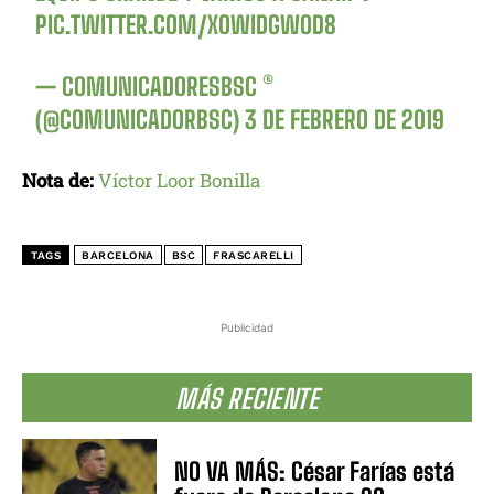
PIC.TWITTER.COM/XOWIDGWOD8
— COMUNICADORESBSC ®
(@COMUNICADORBSC)
3 DE FEBRERO DE 2019
Nota de:
Víctor Loor Bonilla
TAGS
BARCELONA
BSC
FRASCARELLI
Publicidad
MÁS RECIENTE
NO VA MÁS: César Farías está