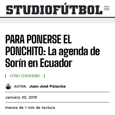
PARA PONERSE EL
PONCHITO: La agenda de
Sorín en Ecuador
FÚTBOL ECUATORIANO
Juan José Palacios
AUTOR:
January 30, 2019
de lectura
menos de 1
min