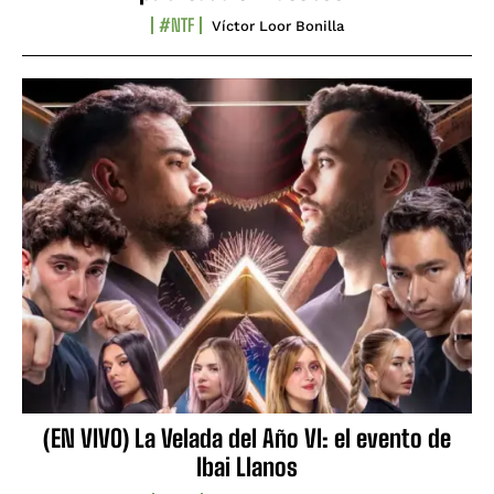
#NTF
Víctor Loor Bonilla
(EN VIVO) La Velada del Año VI: el evento de
Ibai Llanos