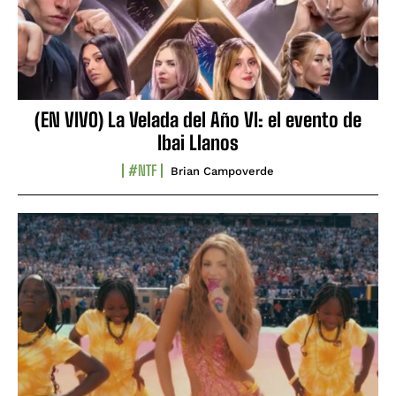
(EN VIVO) La Velada del Año VI: el evento de
Ibai Llanos
#NTF
Brian Campoverde