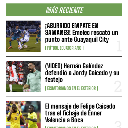
MÁS RECIENTE
¡ABURRIDO EMPATE EN
SAMANES! Emelec rescató un
punto ante Guayaquil City
FÚTBOL ECUATORIANO
(VIDEO) Hernán Galíndez
defendió a Jordy Caicedo y su
festejo
ECUATORIANOS EN EL EXTERIOR
El mensaje de Felipe Caicedo
tras el fichaje de Enner
Valencia a Boca