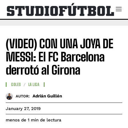
(VIDEO) CON UNA JOYA DE
MESSI: El FC Barcelona
derrotó al Girona
GOLES
LA LIGA
Adrián Guillén
AUTOR:
January 27, 2019
de lectura
menos de 1
min