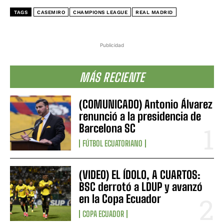
TAGS
CASEMIRO
CHAMPIONS LEAGUE
REAL MADRID
Publicidad
MÁS RECIENTE
(COMUNICADO) Antonio Álvarez
renunció a la presidencia de
Barcelona SC
FÚTBOL ECUATORIANO
(VIDEO) EL ÍDOLO, A CUARTOS:
BSC derrotó a LDUP y avanzó
en la Copa Ecuador
COPA ECUADOR