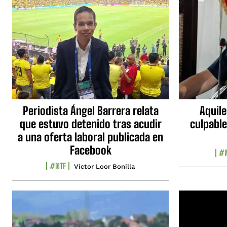
Periodista Ángel Barrera relata
Aquile
que estuvo detenido tras acudir
culpable
a una oferta laboral publicada en
Facebook
#N
#NTF
Víctor Loor Bonilla