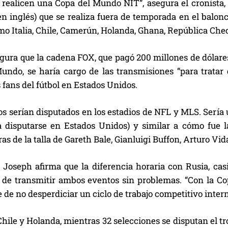
 realicen una Copa del Mundo NIT”, asegura el cronista, 
en inglés) que se realiza fuera de temporada en el balonc
o Italia, Chile, Camerún, Holanda, Ghana, República Checa
ura que la cadena FOX, que pagó 200 millones de dólares 
undo, se haría cargo de las transmisiones “para tratar 
s fans del fútbol en Estados Unidos.
os serían disputados en los estadios de NFL y MLS. Sería
a disputarse en Estados Unidos) y similar a cómo fue 
ras de la talla de Gareth Bale, Gianluigi Buffon, Arturo Vi
 Joseph afirma que la diferencia horaria con Rusia, casi 
d de transmitir ambos eventos sin problemas. “Con la 
de no desperdiciar un ciclo de trabajo competitivo intern
, Chile y Holanda, mientras 32 selecciones se disputan el 