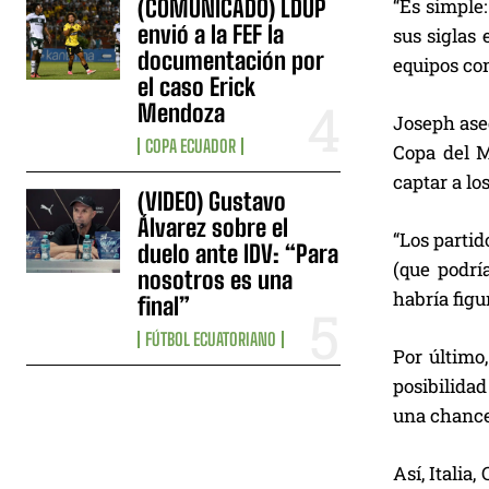
(COMUNICADO) LDUP
“Es simple:
envió a la FEF la
sus siglas 
documentación por
equipos com
el caso Erick
Mendoza
Joseph aseg
COPA ECUADOR
Copa del M
captar a lo
(VIDEO) Gustavo
Álvarez sobre el
“Los partid
duelo ante IDV: “Para
(que podrí
nosotros es una
habría figu
final”
FÚTBOL ECUATORIANO
Por último,
posibilida
una chance 
Así, Italia