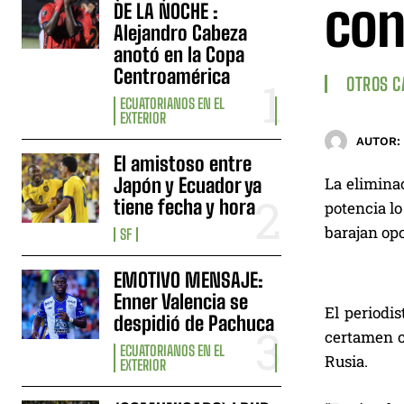
con
DE LA NOCHE :
Alejandro Cabeza
anotó en la Copa
Centroamérica
OTROS 
ECUATORIANOS EN EL
EXTERIOR
AUTOR:
El amistoso entre
Japón y Ecuador ya
La eliminac
tiene fecha y hora
potencia lo
barajan opc
SF
EMOTIVO MENSAJE:
Enner Valencia se
El periodi
despidió de Pachuca
certamen c
ECUATORIANOS EN EL
Rusia.
EXTERIOR