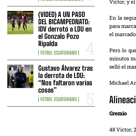
Victor; y e
(VIDEO) A UN PASO
En la segu
DEL BICAMPEONATO:
para marca
IDV derrotó a LDU en
el marcador
el Gonzalo Pozo
Ripalda
Pero lo qu
FÚTBOL ECUATORIANO
minutos ma
selló el ma
Gustavo Álvarez tras
la derrota de LDU:
“Nos faltaron varias
Michael Ar
cosas”
Alineac
FÚTBOL ECUATORIANO
Gremio
48 Victor; 