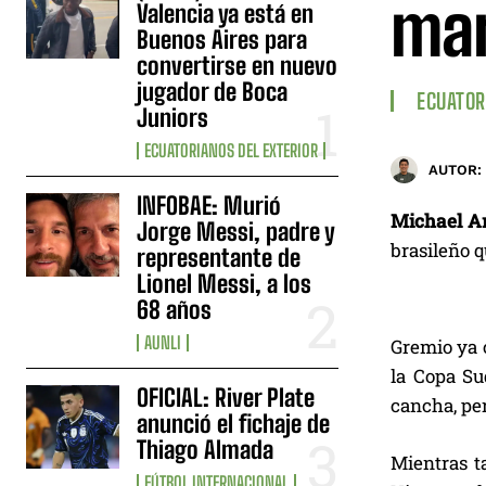
mar
Valencia ya está en
Buenos Aires para
convertirse en nuevo
jugador de Boca
ECUATOR
Juniors
ECUATORIANOS DEL EXTERIOR
AUTOR:
INFOBAE: Murió
Michael Ar
Jorge Messi, padre y
brasileño q
representante de
Lionel Messi, a los
68 años
AUNLI
Gremio ya c
la Copa Su
OFICIAL: River Plate
cancha, per
anunció el fichaje de
Thiago Almada
Mientras t
FÚTBOL INTERNACIONAL