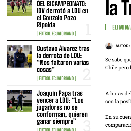
la 
DEL BICAMPEONATO:
IDV derrotó a LDU en
el Gonzalo Pozo
Ripalda
ELIMINA
FÚTBOL ECUATORIANO
AUTOR:
Gustavo Álvarez tras
la derrota de LDU:
Se sabe que
“Nos faltaron varias
Chile pero 
cosas”
FÚTBOL ECUATORIANO
Joaquín Papa tras
A horas del
vencer a LDU: “Los
con la posi
jugadores no se
conforman, quieren
En su cuent
ganar siempre”
comparació
FÚTBOL ECUATORIANO