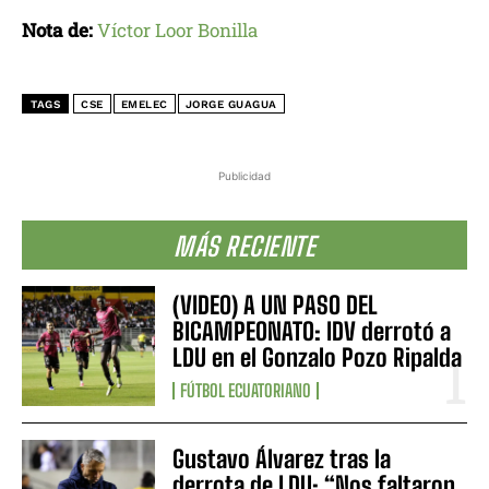
Nota de:
Víctor Loor Bonilla
TAGS
CSE
EMELEC
JORGE GUAGUA
Publicidad
MÁS RECIENTE
(VIDEO) A UN PASO DEL
BICAMPEONATO: IDV derrotó a
LDU en el Gonzalo Pozo Ripalda
FÚTBOL ECUATORIANO
Gustavo Álvarez tras la
derrota de LDU: “Nos faltaron