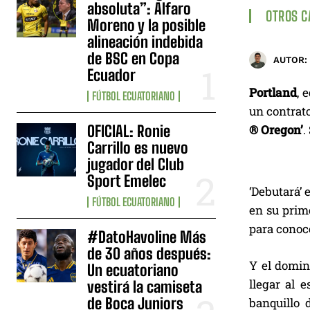
absoluta”: Alfaro
OTROS 
Moreno y la posible
alineación indebida
de BSC en Copa
AUTOR:
Ecuador
Portland
, 
FÚTBOL ECUATORIANO
un contrat
OFICIAL: Ronie
® Oregon’
.
Carrillo es nuevo
jugador del Club
Sport Emelec
‘Debutará’ 
FÚTBOL ECUATORIANO
en su prim
para conoce
#DatoHavoline Más
de 30 años después:
Y el domin
Un ecuatoriano
llegar al 
vestirá la camiseta
de Boca Juniors
banquillo 