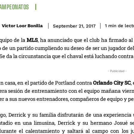
CAMPEONATOS
de lect
Víctor Loor Bonilla
1
min
September 21, 2017
equipo de la
MLS
, ha anunciado que el club ha firmado al
o de un partido cumpliendo su deseo de ser un jugador de
 Se da la circunstancia que el chaval está luchando contr
- Publicidad -
en casa, en el partido de Portland contra
Orlando City SC
,
era sesión de entrenamiento con el equipo mañana vierne
r a sus nuevos entrenadores, compañeros de equipo y pers
go, Derrick y su familia disfrutarán de una experiencia
estadio en una limusina, Derrick y su hermano Josué se 
durante el calentamiento y saltará al campo con los 