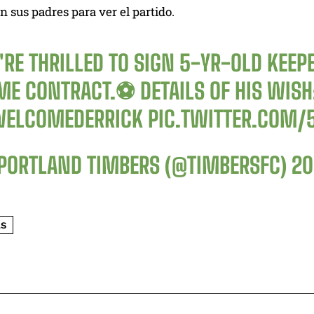
n sus padres para ver el partido.
RE THRILLED TO SIGN 5-YR-OLD KEEPE
ME CONTRACT.⚽ DETAILS OF HIS WISH
ELCOMEDERRICK
PIC.TWITTER.COM/
PORTLAND TIMBERS (@TIMBERSFC)
20
S