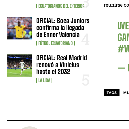
reunirse co
ECUATORIANOS DEL EXTERIOR
OFICIAL: Boca Juniors
WE'
confirma la llegada
de Enner Valencia
GA
FÚTBOL ECUATORIANO
#W
OFICIAL: Real Madrid
renovó a Vinicius
— 
hasta el 2032
LA LIGA
TAGS
ML