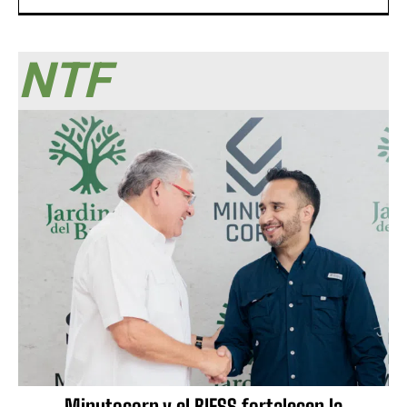
NTF
Minutocorp y el BIESS fortalecen la