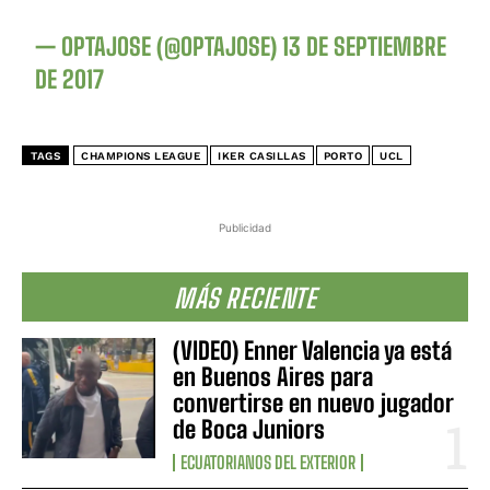
— OPTAJOSE (@OPTAJOSE)
13 DE SEPTIEMBRE
DE 2017
TAGS
CHAMPIONS LEAGUE
IKER CASILLAS
PORTO
UCL
Publicidad
MÁS RECIENTE
(VIDEO) Enner Valencia ya está
en Buenos Aires para
convertirse en nuevo jugador
de Boca Juniors
ECUATORIANOS DEL EXTERIOR