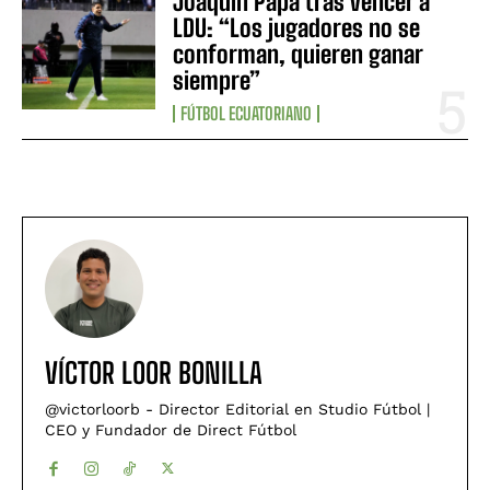
Joaquín Papa tras vencer a
LDU: “Los jugadores no se
conforman, quieren ganar
siempre”
FÚTBOL ECUATORIANO
VÍCTOR LOOR BONILLA
@victorloorb - Director Editorial en Studio Fútbol |
CEO y Fundador de Direct Fútbol