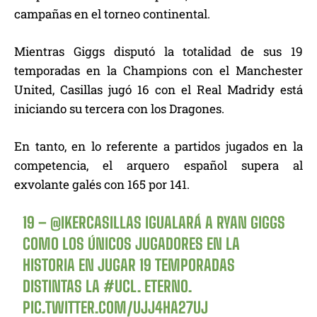
campañas en el torneo continental.
Mientras Giggs disputó la totalidad de sus 19
temporadas en la Champions con el Manchester
United, Casillas jugó 16 con el Real Madridy está
iniciando su tercera con los Dragones.
En tanto, en lo referente a partidos jugados en la
competencia, el arquero español supera al
exvolante galés con 165 por 141.
19 –
@IKERCASILLAS
IGUALARÁ A RYAN GIGGS
COMO LOS ÚNICOS JUGADORES EN LA
HISTORIA EN JUGAR 19 TEMPORADAS
DISTINTAS LA
#UCL
. ETERNO.
PIC.TWITTER.COM/UJJ4HA27UJ