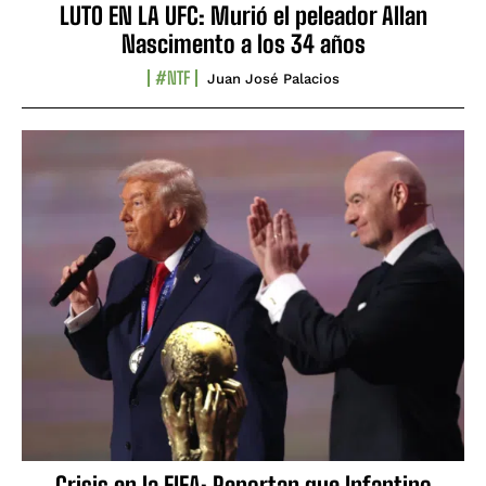
LUTO EN LA UFC: Murió el peleador Allan
Nascimento a los 34 años
#NTF
Juan José Palacios
Crisis en la FIFA: Reportan que Infantino