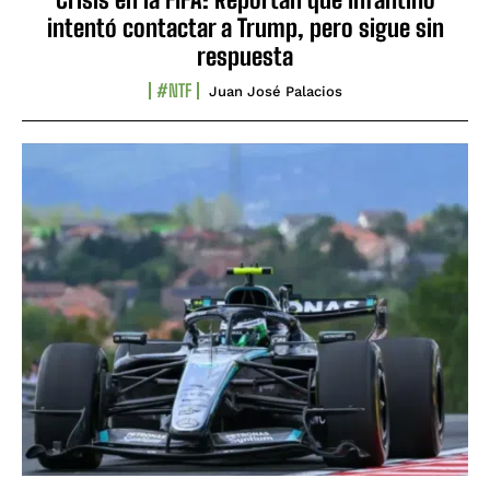
intentó contactar a Trump, pero sigue sin
respuesta
#NTF
Juan José Palacios