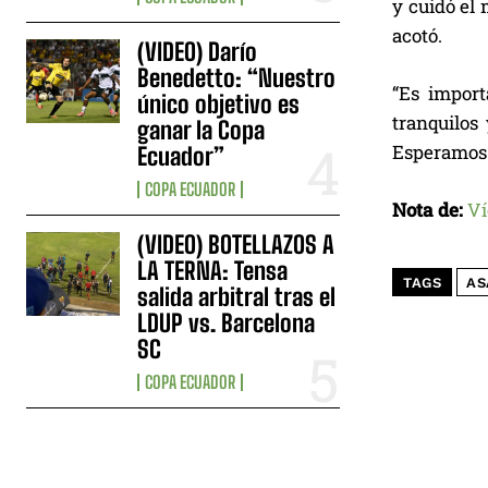
y cuidó el 
acotó.
(VIDEO) Darío
Benedetto: “Nuestro
“Es import
único objetivo es
tranquilos 
ganar la Copa
Esperamos t
Ecuador”
COPA ECUADOR
Nota de:
Ví
(VIDEO) BOTELLAZOS A
LA TERNA: Tensa
TAGS
AS
salida arbitral tras el
LDUP vs. Barcelona
SC
COPA ECUADOR