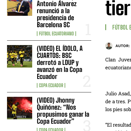
tie
Antonio Álvarez
renunció a la
presidencia de
Barcelona SC
FÚTBOL 
FÚTBOL ECUATORIANO
AUTOR:
(VIDEO) EL ÍDOLO, A
CUARTOS: BSC
Clan Juven
derrotó a LDUP y
ecuatoriano
avanzó en la Copa
Ecuador
COPA ECUADOR
Julio Asad
(VIDEO) Jhonny
de a tres.
Quiñónez: “Nos
los pies so
propusimos ganar la
Copa Ecuador”
“El resulta
COPA ECUADOR