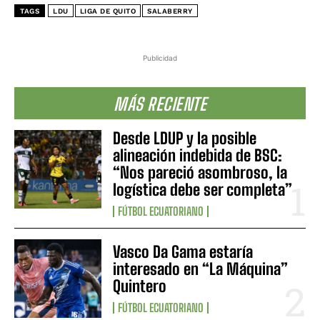
TAGS
LDU
LIGA DE QUITO
SALABERRY
Publicidad
MÁS RECIENTE
Desde LDUP y la posible
alineación indebida de BSC:
“Nos pareció asombroso, la
logística debe ser completa”
FÚTBOL ECUATORIANO
Vasco Da Gama estaría
interesado en “La Máquina”
Quintero
FÚTBOL ECUATORIANO