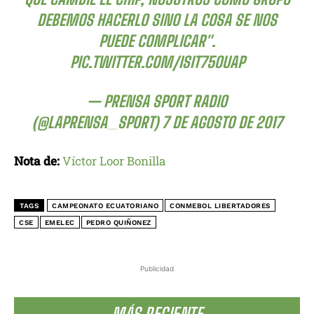
DEBEMOS HACERLO SINO LA COSA SE NOS
PUEDE COMPLICAR".
PIC.TWITTER.COM/ISIT75OUAP
— PRENSA SPORT RADIO
(@LAPRENSA_SPORT)
7 DE AGOSTO DE 2017
Nota de:
Víctor Loor Bonilla
TAGS
CAMPEONATO ECUATORIANO
CONMEBOL LIBERTADORES
CSE
EMELEC
PEDRO QUIÑONEZ
Publicidad
MÁS RECIENTE