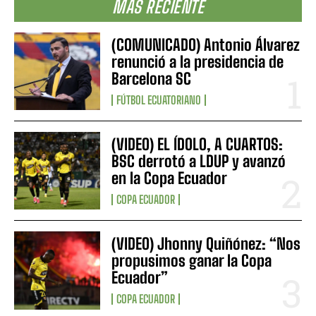
MÁS RECIENTE
(COMUNICADO) Antonio Álvarez
renunció a la presidencia de
Barcelona SC
FÚTBOL ECUATORIANO
(VIDEO) EL ÍDOLO, A CUARTOS:
BSC derrotó a LDUP y avanzó
en la Copa Ecuador
COPA ECUADOR
(VIDEO) Jhonny Quiñónez: “Nos
propusimos ganar la Copa
Ecuador”
COPA ECUADOR