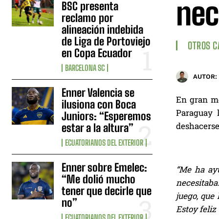
nec
BSC presenta
reclamo por
alineación indebida
de Liga de Portoviejo
OTROS 
en Copa Ecuador
BARCELONA SC
AUTOR:
Enner Valencia se
En gran mo
ilusiona con Boca
Paraguay l
Juniors: “Esperemos
deshacerse 
estar a la altura”
ECUATORIANOS DEL EXTERIOR
Enner sobre Emelec:
“Me ha ayu
“Me dolió mucho
necesitaba.
tener que decirle que
juego, que
no”
Estoy feli
ECUATORIANOS DEL EXTERIOR