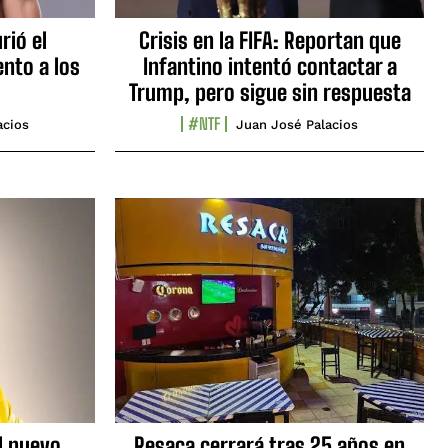
rió el
Crisis en la FIFA: Reportan que
nto a los
Infantino intentó contactar a
Trump, pero sigue sin respuesta
#NTF
acios
Juan José Palacios
l nuevo
Resaca cerrará tras 25 años en