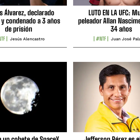
s Álvarez, declarado
LUTO EN LA UFC: Mu
 y condenado a 3 años
peleador Allan Nascime
de prisión
34 años
TF
#NTF
Jesús Alencastro
Juan José Pal
e un cohete de SpaceX
Jefferson Pérez es e