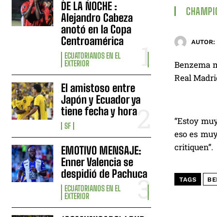
DE LA NOCHE :
CHAMPI
Alejandro Cabeza
anotó en la Copa
Centroamérica
AUTOR:
ECUATORIANOS EN EL
EXTERIOR
Benzema mos
Real Madrid
El amistoso entre
Japón y Ecuador ya
tiene fecha y hora
“Estoy muy 
SF
eso es muy
critiquen”.
EMOTIVO MENSAJE:
Enner Valencia se
despidió de Pachuca
TAGS
BE
ECUATORIANOS EN EL
EXTERIOR