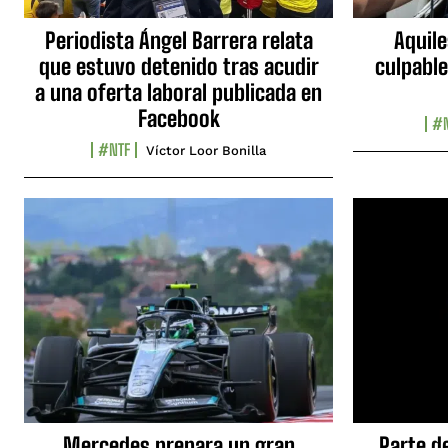
Periodista Ángel Barrera relata
Aquile
que estuvo detenido tras acudir
culpable
a una oferta laboral publicada en
Facebook
#N
#NTF
Víctor Loor Bonilla
Mercedes prepara un gran
Parte d