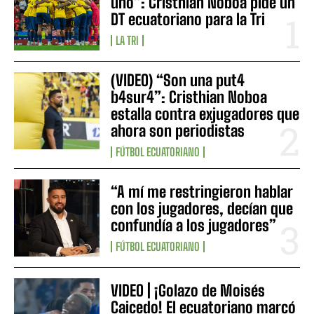
uno”: Cristhian Noboa pide un
DT ecuatoriano para la Tri
LA TRI
(VIDEO) “Son una put4
b4sur4”: Cristhian Noboa
estalla contra exjugadores que
ahora son periodistas
FÚTBOL ECUATORIANO
“A mí me restringieron hablar
con los jugadores, decían que
confundía a los jugadores”
FÚTBOL ECUATORIANO
VIDEO | ¡Golazo de Moisés
Caicedo! El ecuatoriano marcó