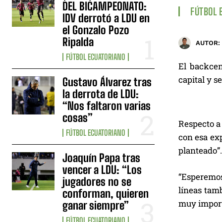
DEL BICAMPEONATO:
FÚTBOL 
IDV derrotó a LDU en
el Gonzalo Pozo
Ripalda
AUTOR:
FÚTBOL ECUATORIANO
El backcen
capital y s
Gustavo Álvarez tras
la derrota de LDU:
“Nos faltaron varias
cosas”
Respecto a 
FÚTBOL ECUATORIANO
con esa exp
planteado”.
Joaquín Papa tras
vencer a LDU: “Los
“Esperemos
jugadores no se
líneas tam
conforman, quieren
muy importa
ganar siempre”
FÚTBOL ECUATORIANO