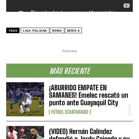
TAGS
LIGA ITALIANA
ROMA
SERIE A
Publicidad
MÁS RECIENTE
¡ABURRIDO EMPATE EN
SAMANES! Emelec rescató un
punto ante Guayaquil City
FÚTBOL ECUATORIANO
(VIDEO) Hernán Galíndez
defendió a Jordy Caicedo y su