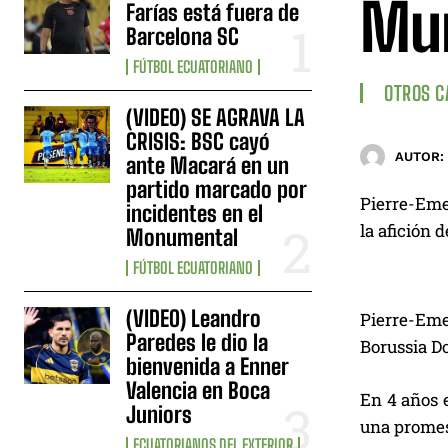
Mu
Farías está fuera de
Barcelona SC
FÚTBOL ECUATORIANO
OTROS 
(VIDEO) SE AGRAVA LA
CRISIS: BSC cayó
AUTOR:
ante Macará en un
partido marcado por
Pierre-Eme
incidentes en el
la afición 
Monumental
FÚTBOL ECUATORIANO
(VIDEO) Leandro
Pierre-Eme
Paredes le dio la
Borussia D
bienvenida a Enner
Valencia en Boca
En 4 años 
Juniors
una prome
ECUATORIANOS DEL EXTERIOR