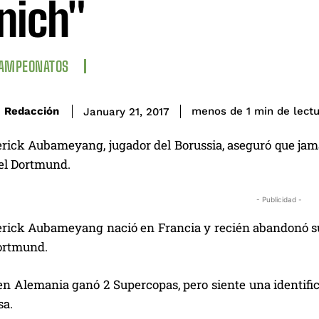
nich"
CAMPEONATOS
de lect
Redacción
menos de 1
min
January 21, 2017
rick Aubameyang, jugador del Borussia, aseguró que jamá
del Dortmund.
- Publicidad -
rick Aubameyang nació en Francia y recién abandonó su p
ortmund.
en Alemania ganó 2 Supercopas, pero siente una identific
sa.