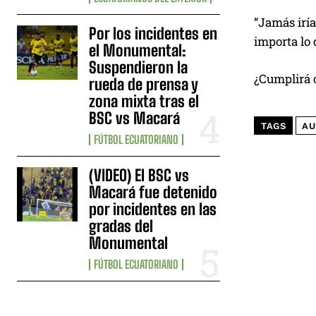
“Jamás iría
Por los incidentes en
importa lo 
el Monumental:
Suspendieron la
¿Cumplirá 
rueda de prensa y
zona mixta tras el
BSC vs Macará
TAGS
AU
FÚTBOL ECUATORIANO
(VIDEO) El BSC vs
Macará fue detenido
por incidentes en las
gradas del
Monumental
FÚTBOL ECUATORIANO