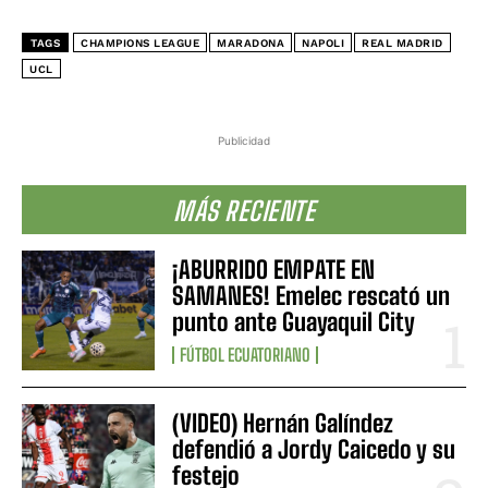
TAGS
CHAMPIONS LEAGUE
MARADONA
NAPOLI
REAL MADRID
UCL
Publicidad
MÁS RECIENTE
¡ABURRIDO EMPATE EN
SAMANES! Emelec rescató un
punto ante Guayaquil City
FÚTBOL ECUATORIANO
(VIDEO) Hernán Galíndez
defendió a Jordy Caicedo y su
festejo