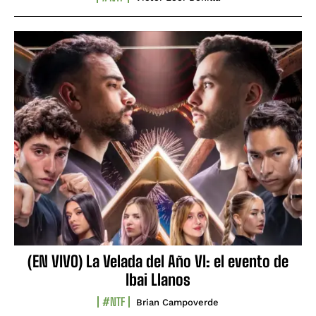
(EN VIVO) La Velada del Año VI: el evento de
Ibai Llanos
#NTF
Brian Campoverde