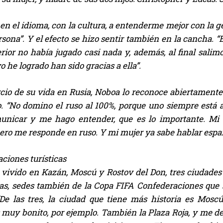
en el idioma, con la cultura, a entenderme mejor con la 
rsona”. Y el efecto se hizo sentir también en la cancha. “
erior no había jugado casi nada y, además, al final sal
o he logrado han sido gracias a ella”.
cio de su vida en Rusia, Noboa lo reconoce abiertamente.
o. “No domino el ruso al 100%, porque uno siempre está
nicar y me hago entender, que es lo importante. Mi 
pero me responde en ruso. Y mi mujer ya sabe hablar espa
iones turísticas
 vivido en Kazán, Moscú y Rostov del Don, tres ciudades 
as, sedes también de la Copa FIFA Confederaciones que s
 “De las tres, la ciudad que tiene más historia es Mos
 muy bonito, por ejemplo. También la Plaza Roja, y me de