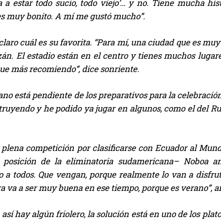
va a estar todo sucio, todo viejo’… y no. Tiene mucha hi
s muy bonito. A mí me gustó mucho”.
claro cuál es su favorita. “Para mí, una ciudad que es m
án. El estadio están en el centro y tienes muchos lugare
que más recomiendo”, dice sonriente.
ano está pendiente de los preparativos para la celebración
truyendo y he podido ya jugar en algunos, como el del Ru
n plena competición por clasificarse con Ecuador al Mu
 posición de la eliminatoria sudamericana– Noboa ani
 a todos. Que vengan, porque realmente lo van a disfru
a va a ser muy buena en ese tiempo, porque es verano”, a
 así hay algún friolero, la solución está en uno de los pla