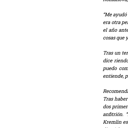
“Me ayudó 
era otra pe
el año ant
cosas que y
Tras un ter
dice riend
puedo comu
entiende, 
Recomendac
Tras haber
dos primer
anfitrión.
Kremlin es