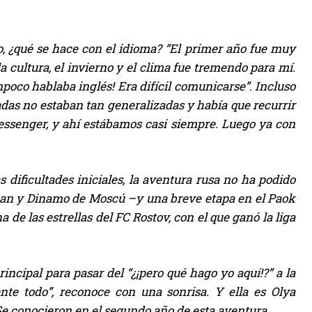
o, ¿qué se hace con el idioma? “El primer año fue muy
 cultura, el invierno y el clima fue tremendo para mí.
poco hablaba inglés! Era difícil comunicarse”. Incluso
adas no estaban tan generalizadas y había que recurrir
Messenger, y ahí estábamos casi siempre. Luego ya con
s dificultades iniciales, la aventura rusa no ha podido
Kazan y Dinamo de Moscú –y una breve etapa en el Paok
de las estrellas del FC Rostov, con el que ganó la liga
incipal para pasar del “¿¡pero qué hago yo aquí!?” a la
ente todo”, reconoce con una sonrisa. Y ella es Olya
Se conocieron en el segundo año de esta aventura.