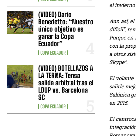
el invierno
(VIDEO) Darío
Benedetto: “Nuestro
Aun así, e
único objetivo es
difícil”, r
ganar la Copa
Porque en K
Ecuador”
con la prop
COPA ECUADOR
a otros si
Skype”.
(VIDEO) BOTELLAZOS A
LA TERNA: Tensa
El volante 
salida arbitral tras el
salirle me
LDUP vs. Barcelona
Salónica gr
SC
en 2015.
COPA ECUADOR
El centroca
integració
Romanova, s