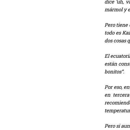
dice ‘uh, 
mármol y e
Pero tiene 
todo es Kaz
dos cosas 
El ecuatori
están cons
bonitos”.
Por eso, e
en tercera
recomiendo
temperatur
Pero si aun