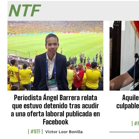
NTF
Periodista Ángel Barrera relata
Aquile
que estuvo detenido tras acudir
culpable
a una oferta laboral publicada en
Facebook
#N
#NTF
Víctor Loor Bonilla