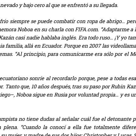
 nevado y bajo cero al que se enfrentó a su llegada.
l frío siempre se puede combatir con ropa de abrigo… per
ememora Noboa en su charla con FIFA.com. “Adaptarme a la
azán casi nadie hablaba inglés. Era todo ruso… ¡Y yo tam
ia familia, allá en Ecuador. Porque en 2007 las videollam
stemas. “Al principio, para comunicarme era sólo por el 
ecuatoriano sonríe al recordarlo porque, pese a todas esa
jor. Tanto que, 10 años después, tras su paso por Rubin 
iego–, Noboa sigue en Rusia por voluntad propia… y es una 
mpista no tiene dudas al señalar cuál fue el detonante pr
n plena. “Cuando la conocí a ella fue totalmente difer
u mujer, y madre de sus dos hijos: Christopher y Lucas. 