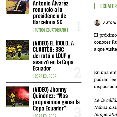
Antonio Álvarez
ECUATOR
renunció a la
presidencia de
Barcelona SC
AUTOR:
FÚTBOL ECUATORIANO
El próximo
conocer Rus
(VIDEO) EL ÍDOLO, A
CUARTOS: BSC
a que visit
derrotó a LDUP y
avanzó en la Copa
Ecuador
En una entr
COPA ECUADOR
podrán lee
disposición
(VIDEO) Jhonny
Quiñónez: “Nos
De la cálid
propusimos ganar la
Noboa cuand
Copa Ecuador”
temperatura
COPA ECUADOR