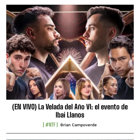
(EN VIVO) La Velada del Año VI: el evento de
Ibai Llanos
#NTF
Brian Campoverde