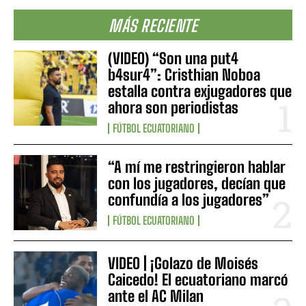
MÁS RECIENTE
(VIDEO) “Son una put4
b4sur4”: Cristhian Noboa
estalla contra exjugadores que
ahora son periodistas
FÚTBOL ECUATORIANO
“A mí me restringieron hablar
con los jugadores, decían que
confundía a los jugadores”
FÚTBOL ECUATORIANO
VIDEO | ¡Golazo de Moisés
Caicedo! El ecuatoriano marcó
ante el AC Milan