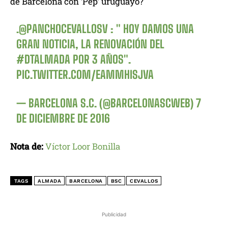
de Barcelona con ‘Pep’ uruguayo?
.
@PANCHOCEVALLOSV
: " HOY DAMOS UNA
GRAN NOTICIA, LA RENOVACIÓN DEL
#DTALMADA
POR 3 AÑOS".
PIC.TWITTER.COM/EAMMHISJVA
— BARCELONA S.C. (@BARCELONASCWEB)
7
DE DICIEMBRE DE 2016
Nota de:
Víctor Loor Bonilla
TAGS
ALMADA
BARCELONA
BSC
CEVALLOS
Publicidad