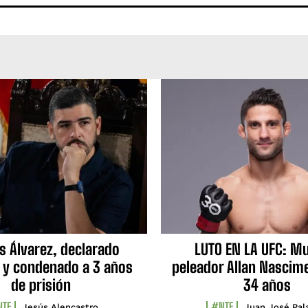
s Álvarez, declarado
LUTO EN LA UFC: Mu
 y condenado a 3 años
peleador Allan Nascime
de prisión
34 años
TF
#NTF
Jesús Alencastro
Juan José Pal