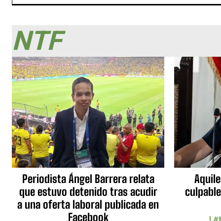
NTF
Periodista Ángel Barrera relata
Aquile
que estuvo detenido tras acudir
culpable
a una oferta laboral publicada en
Facebook
#N