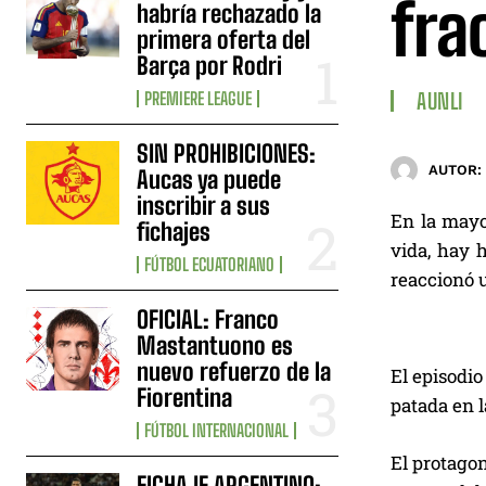
fra
habría rechazado la
primera oferta del
Barça por Rodri
PREMIERE LEAGUE
AUNLI
SIN PROHIBICIONES:
AUTOR:
Aucas ya puede
inscribir a sus
En la mayo
fichajes
vida, hay 
FÚTBOL ECUATORIANO
reaccionó u
OFICIAL: Franco
Mastantuono es
nuevo refuerzo de la
El episodio
Fiorentina
patada en l
FÚTBOL INTERNACIONAL
El protagon
FICHAJE ARGENTINO: