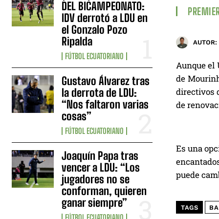
DEL BICAMPEONATO:
PREMIER
IDV derrotó a LDU en
el Gonzalo Pozo
Ripalda
AUTOR:
FÚTBOL ECUATORIANO
Aunque el U
de Mourinho
Gustavo Álvarez tras
la derrota de LDU:
directivos 
“Nos faltaron varias
de renovaci
cosas”
FÚTBOL ECUATORIANO
Es una opci
Joaquín Papa tras
encantados
vencer a LDU: “Los
puede cambi
jugadores no se
conforman, quieren
ganar siempre”
TAGS
BA
FÚTBOL ECUATORIANO