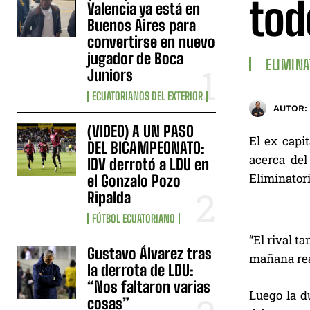
to
Valencia ya está en
Buenos Aires para
convertirse en nuevo
jugador de Boca
ELIMINA
Juniors
ECUATORIANOS DEL EXTERIOR
AUTOR:
(VIDEO) A UN PASO
El ex capi
DEL BICAMPEONATO:
acerca del
IDV derrotó a LDU en
Eliminatori
el Gonzalo Pozo
Ripalda
FÚTBOL ECUATORIANO
“El rival t
Gustavo Álvarez tras
mañana rea
la derrota de LDU:
“Nos faltaron varias
Luego la du
cosas”