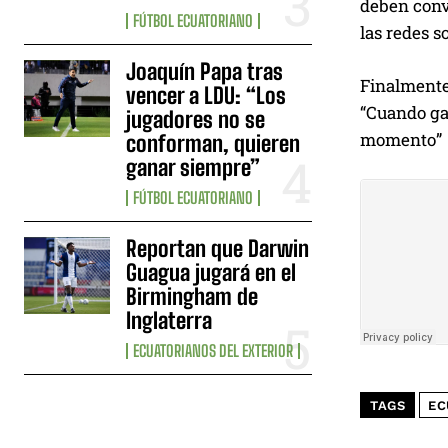
deben conve
FÚTBOL ECUATORIANO
las redes s
Joaquín Papa tras
Finalmente
vencer a LDU: “Los
“Cuando gan
jugadores no se
momento”
conforman, quieren
ganar siempre”
FÚTBOL ECUATORIANO
Reportan que Darwin
Guagua jugará en el
Birmingham de
Inglaterra
ECUATORIANOS DEL EXTERIOR
TAGS
EC