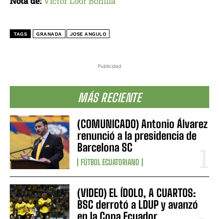
Nota de:
Víctor Loor Bonilla
TAGS
GRANADA
JOSE ANGULO
Publicidad
MÁS RECIENTE
(COMUNICADO) Antonio Álvarez
renunció a la presidencia de
Barcelona SC
FÚTBOL ECUATORIANO
(VIDEO) EL ÍDOLO, A CUARTOS:
BSC derrotó a LDUP y avanzó
en la Copa Ecuador