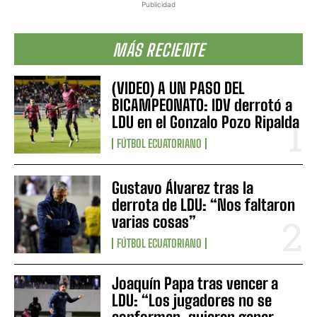
Publicidad
MÁS RECIENTE
(VIDEO) A UN PASO DEL
BICAMPEONATO: IDV derrotó a
LDU en el Gonzalo Pozo Ripalda
FÚTBOL ECUATORIANO
Gustavo Álvarez tras la
derrota de LDU: “Nos faltaron
varias cosas”
FÚTBOL ECUATORIANO
Joaquín Papa tras vencer a
LDU: “Los jugadores no se