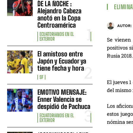
DE LA NOCHE :
ELIMINA
Alejandro Cabeza
anotó en la Copa
Centroamérica
AUTOR:
ECUATORIANOS EN EL
EXTERIOR
Se vienen 
positivos s
El amistoso entre
Rusia 2018.
Japón y Ecuador ya
tiene fecha y hora
SF
El jueves 1
del mismo 
EMOTIVO MENSAJE:
Enner Valencia se
despidió de Pachuca
Los aficion
estos jueg
ECUATORIANOS EN EL
EXTERIOR
nómina será