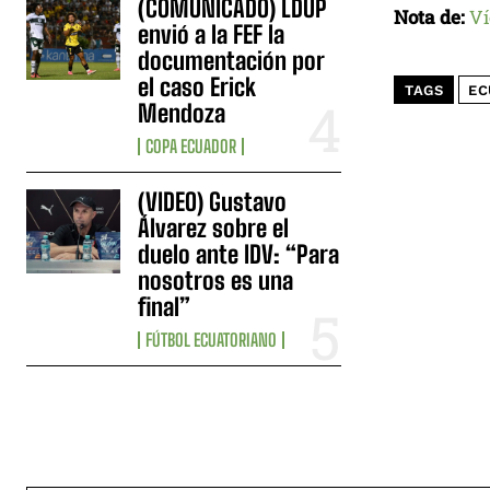
(COMUNICADO) LDUP
Nota de:
Ví
envió a la FEF la
documentación por
el caso Erick
TAGS
EC
Mendoza
COPA ECUADOR
(VIDEO) Gustavo
Álvarez sobre el
duelo ante IDV: “Para
nosotros es una
final”
FÚTBOL ECUATORIANO