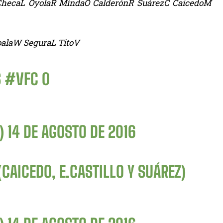
ChecaL OyolaR MindaO CalderónR SuárezC CaicedoM
alaW SeguraL TitoV
S
#VFC
0
B)
14 DE AGOSTO DE 2016
(CAICEDO, E.CASTILLO Y SUÁREZ)