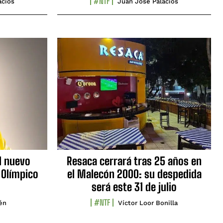
#NTF
acios
Juan José Palacios
l nuevo
Resaca cerrará tras 25 años en
 Olímpico
el Malecón 2000: su despedida
será este 31 de julio
#NTF
lén
Víctor Loor Bonilla