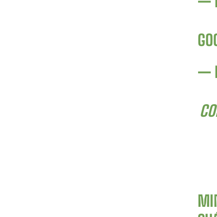
— 
GO
— 
CO
MI