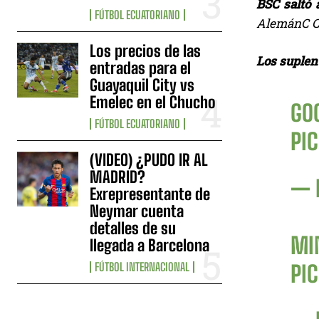
BSC saltó 
FÚTBOL ECUATORIANO
AlemánC Ca
Los precios de las
Los suplen
entradas para el
Guayaquil City vs
Emelec en el Chucho
GO
FÚTBOL ECUATORIANO
PI
(VIDEO) ¿PUDO IR AL
MADRID?
— 
Exrepresentante de
Neymar cuenta
detalles de su
MI
llegada a Barcelona
FÚTBOL INTERNACIONAL
PI