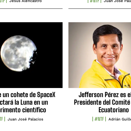
TF
#NTF
Jesús Alencastro
Juan José Pal
e un cohete de SpaceX
Jefferson Pérez es e
ctará la Luna en un
Presidente del Comité
rimento científico
Ecuatoriano
TF
#NTF
Juan José Palacios
Adrián Guil