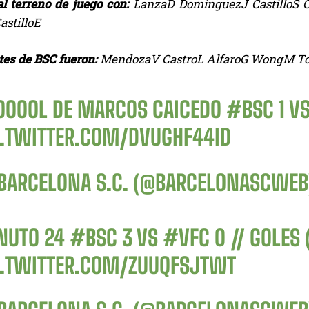
al terreno de juego con:
LanzaD DominguezJ CastilloS 
stilloE
tes de BSC fueron:
MendozaV CastroL AlfaroG WongM To
OOOOL DE MARCOS CAICEDO
#BSC
1 V
C.TWITTER.COM/DVUGHF44ID
BARCELONA S.C. (@BARCELONASCWE
NUTO 24
#BSC
3 VS
#VFC
0 // GOLES 
C.TWITTER.COM/ZUUQFSJTWT