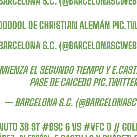
BARCELONA S.C. (@BARCELONASCWE
OOOOOL DE CHRISTIAN ALEMÁN
PIC.T
BARCELONA S.C. (@BARCELONASCWE
MIENZA EL SEGUNDO TIEMPO Y E.CASTI
PASE DE CAICEDO
PIC.TWITT
— BARCELONA S.C. (@BARCELONAS
NUTO 38 ST
#BSC
6 VS
#VFC
0 // GOL