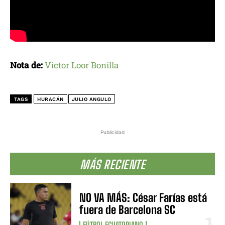
Nota de:
Víctor Loor Bonilla
TAGS
HURACÁN
JULIO ANGULO
Publicidad
MÁS RECIENTE
NO VA MÁS: César Farías está
fuera de Barcelona SC
FÚTBOL ECUATORIANO