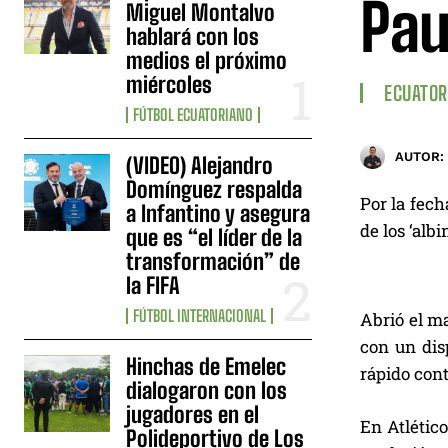
Pau
Miguel Montalvo
hablará con los
medios el próximo
miércoles
ECUATOR
FÚTBOL ECUATORIANO
AUTOR:
(VIDEO) Alejandro
Domínguez respalda
Por la fech
a Infantino y asegura
de los ‘albi
que es “el líder de la
transformación” de
la FIFA
FÚTBOL INTERNACIONAL
Abrió el m
con un dis
Hinchas de Emelec
rápido cont
dialogaron con los
jugadores en el
En Atlético
Polideportivo de Los