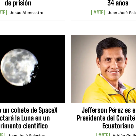
de prisión
34 años
TF
#NTF
Jesús Alencastro
Juan José Pal
e un cohete de SpaceX
Jefferson Pérez es e
ctará la Luna en un
Presidente del Comité
rimento científico
Ecuatoriano
TF
#NTF
Juan José Palacios
Adrián Guil