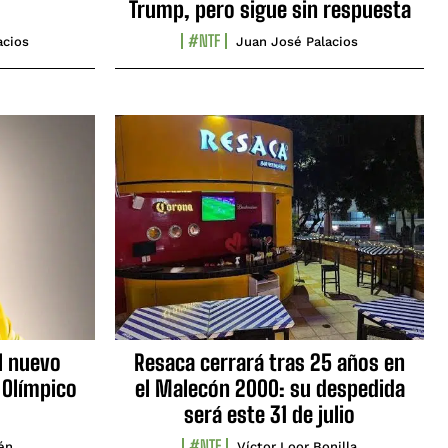
Trump, pero sigue sin respuesta
#NTF
acios
Juan José Palacios
l nuevo
Resaca cerrará tras 25 años en
 Olímpico
el Malecón 2000: su despedida
será este 31 de julio
#NTF
lén
Víctor Loor Bonilla