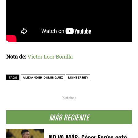
Nota de:
Víctor Loor Bonilla
TAGS
ALEXANDER DOMINGUEZ
MONTERREY
Publicidad
MÁS RECIENTE
NO VA MÁS: César Farías está