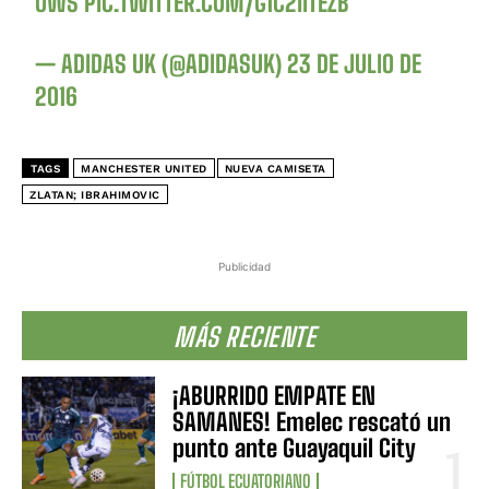
OWS
PIC.TWITTER.COM/G1C2IITEZB
— ADIDAS UK (@ADIDASUK)
23 DE JULIO DE
2016
TAGS
MANCHESTER UNITED
NUEVA CAMISETA
ZLATAN; IBRAHIMOVIC
Publicidad
MÁS RECIENTE
¡ABURRIDO EMPATE EN
SAMANES! Emelec rescató un
punto ante Guayaquil City
FÚTBOL ECUATORIANO